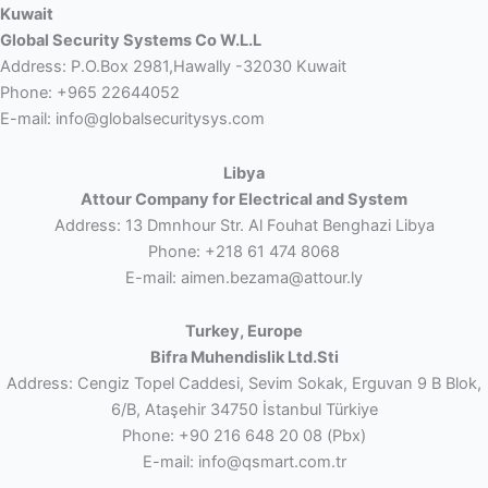
Kuwait
Global Security Systems Co W.L.L
Address: P.O.Box 2981,Hawally -32030 Kuwait
Phone: +965 22644052
E-mail: info@globalsecuritysys.com
Libya
Attour Company for Electrical and System
Address: 13 Dmnhour Str. Al Fouhat Benghazi Libya
Phone: +218 61 474 8068
E-mail: aimen.bezama@attour.ly
Turkey, Europe
Bifra Muhendislik Ltd.Sti
Address: Cengiz Topel Caddesi, Sevim Sokak, Erguvan 9 B Blok,
6/B, Ataşehir 34750 İstanbul Türkiye
Phone: +90 216 648 20 08 (Pbx)
E-mail: info@qsmart.com.tr