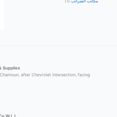
مكاتب الضرائب
(1)
 Supplies
Chamoun, after Chevrolet intersection, facing
Co W.L.L