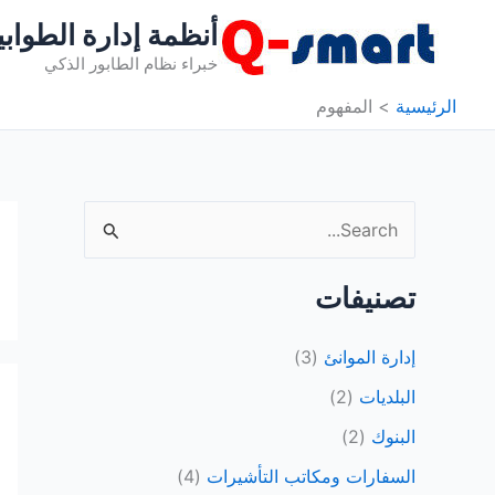
خطي
أنظمة إدارة الطوابي
لى
خبراء نظام الطابور الذكي
لمحتوى
الرئيسية
المفهوم
ا
ل
ب
تصنيفات
ح
إدارة الموانئ
(3)
ث
ع
البلديات
(2)
ن
البنوك
(2)
:
السفارات ومكاتب التأشيرات
(4)