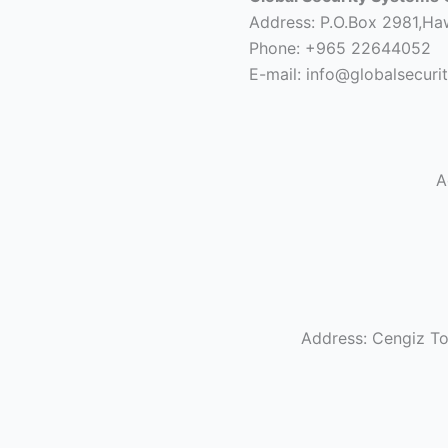
Address: P.O.Box 2981,Ha
Phone: +965 22644052
E-mail: info@globalsecuri
A
Address: Cengiz To