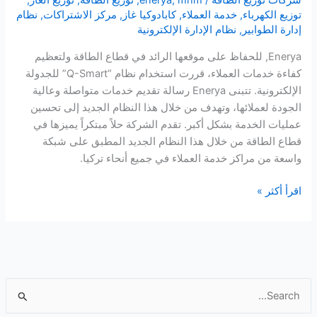
شركات توزيع الطاقة
/
mhm
,
enerya
,
توزيع الطاقة
,
توزيع الغاز
,
توزيع الكهرباء
,
خدمة العملاء
,
كابادوكيا غاز
,
مركز الاشتراكات
,
نظام
إدارة الطوابير
,
نظام الإدارة الإلكترونية
Enerya, للحفاظ على موقعها الرائد في قطاع الطاقة ولتعظيم
كفاءة خدمات العملاء، قررت استخدام نظام “Q-Smart” للجدولة
الإلكترونية. تتبنى Enerya رسالة تقديم خدمات متواصلة وعالية
الجودة لعملائها، وتهدف من خلال هذا النظام الجديد إلى تحسين
عمليات الخدمة بشكل أكبر. تقدم الشركة حلاً مبتكراً يميزها في
قطاع الطاقة من خلال هذا النظام الجديد المطبق على شبكة
واسعة من مراكز خدمة العملاء في جميع أنحاء تركيا.
نظام
اقرأ أكثر »
“Enerya”
لخدمة
العملاء
والجدولة
الإلكترونية
ا
ل