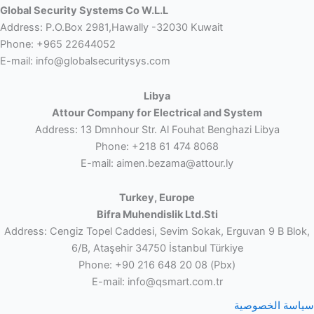
Global Security Systems Co W.L.L
Address: P.O.Box 2981,Hawally -32030 Kuwait
Phone: +965 22644052
E-mail: info@globalsecuritysys.com
Libya
Attour Company for Electrical and System
Address: 13 Dmnhour Str. Al Fouhat Benghazi Libya
Phone: +218 61 474 8068
E-mail: aimen.bezama@attour.ly
Turkey, Europe
Bifra Muhendislik Ltd.Sti
Address: Cengiz Topel Caddesi, Sevim Sokak, Erguvan 9 B Blok,
6/B, Ataşehir 34750 İstanbul Türkiye
Phone: +90 216 648 20 08 (Pbx)
E-mail: info@qsmart.com.tr
سياسة الخصوصية