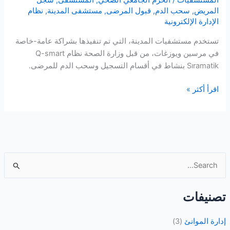
المستشفيات
/
الحرم الجامعي الصحي
,
المستشفى
,
سجل
المريض
,
سحب الدم
,
قبول المرضى
,
مستشفى المدينة
,
نظام
الإدارة الإلكترونية
تستخدم مستشفيات المدينة، التي تم تنفيذها بشراكة عامة-خاصة
في مرسين ويوزغات، من قبل وزارة الصحة نظام Q-smart
Sıramatik بنشاط في أقسام التسجيل وسحب الدم للمرضى.
أنظمة
اقرأ أكثر »
“ساحلك
كامبوس”
للجدولة
الإلكترونية
ا
ل
ب
تصنيفات
ح
ث
إدارة الموانئ
(3)