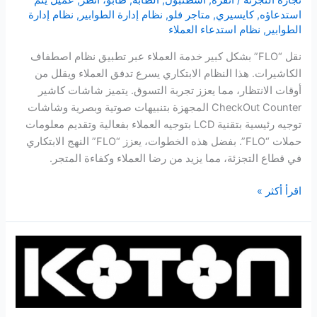
تجارة التجزئة
/
أنقرة
,
اسطنبول
,
الطابة
,
طابوَ، انظر
,
عميل يتم
استدعاؤه
,
كايسيري
,
متاجر فلو
,
نظام إدارة الطوابير
,
نظام إدارة
الطوابير
,
نظام استدعاء العملاء
نقل “FLO” بشكل كبير خدمة العملاء عبر تطبيق نظام اصطفاف
الكاشيرات. هذا النظام الابتكاري يسرع تدفق العملاء ويقلل من
أوقات الانتظار، مما يعزز تجربة التسوق. يتميز شاشات كاشير
CheckOut Counter المجهزة بتنبيهات صوتية وبصرية وشاشات
توجيه رئيسية بتقنية LCD بتوجيه العملاء بفعالية وتقديم معلومات
حملات “FLO”. بفضل هذه الخطوات، يعزز “FLO” النهج الابتكاري
في قطاع التجزئة، مما يزيد من رضا العملاء وكفاءة المتجر.
نظام
اقرأ أكثر »
اصطفاف
الكاشيرات
في
متاجر
“FLO”