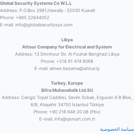
Global Security Systems Co W.L.L
Address: P.O.Box 2981,Hawally -32030 Kuwait
Phone: +965 22644052
E-mail: info@globalsecuritysys.com
Libya
Attour Company for Electrical and System
Address: 13 Dmnhour Str. Al Fouhat Benghazi Libya
Phone: +218 61 474 8068
E-mail: aimen.bezama@attour.ly
Turkey, Europe
Bifra Muhendislik Ltd.Sti
Address: Cengiz Topel Caddesi, Sevim Sokak, Erguvan 9 B Blok,
6/B, Ataşehir 34750 İstanbul Türkiye
Phone: +90 216 648 20 08 (Pbx)
E-mail: info@qsmart.com.tr
سياسة الخصوصية