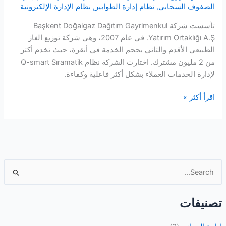
الصفوف السحابي
,
نظام إدارة الطوابير
,
نظام الإدارة الإلكترونية
تأسست شركة Başkent Doğalgaz Dağıtım Gayrimenkul
Yatırım Ortaklığı A.Ş. في عام 2007، وهي شركة توزيع الغاز
الطبيعي الأقدم والثاني بحجم الخدمة في أنقرة، حيث تخدم أكثر
من 2 مليون مشترك. اختارت الشركة نظام Q-smart Sıramatik
لإدارة الخدمات العملاء بشكل أكثر فاعلية وكفاءة.
نظام
اقرأ أكثر »
طابور
الغاز
الطبيعي
في
باشكنت
ا
ل
ب
تصنيفات
ح
ث