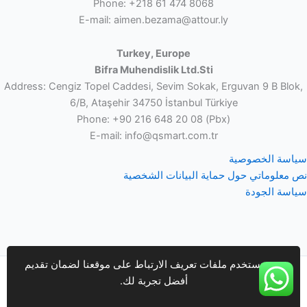
Phone: +218 61 474 8068
E-mail: aimen.bezama@attour.ly
Turkey, Europe
Bifra Muhendislik Ltd.Sti
Address: Cengiz Topel Caddesi, Sevim Sokak, Erguvan 9 B Blok,
6/B, Ataşehir 34750 İstanbul Türkiye
Phone: +90 216 648 20 08 (Pbx)
E-mail: info@qsmart.com.tr
سياسة الخصوصية
نص معلوماتي حول حماية البيانات الشخصية
سياسة الجودة
نحن نستخدم ملفات تعريف الارتباط على موقعنا لضمان تقديم
Copyright © 2026 Q-smart | Bifra Mühendislik Danışmanlık
أفضل تجربة لك.
Ltd.Şti.