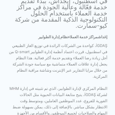
في اسطنبول، إيجداش، ببدء تقديم
خدمة فعّالة وعالية الجودة في مراكز
خدمة العملاء باستخدام الحلول
التكنولوجية الذكية المقدمة من شركة
كيو-سمارت.
إغداش
مراكز خدمة العملاء
نظام إدارة الطوابير
İGDAŞ، كواحدة من الشركات الرائدة في توزيع الغاز الطبيعي
في اسطنبول، قررت اعتماد أنظمة إدارة الطوابير Q-smart من
أجل زيادة رضا العملاء وتقديم خدمة أكثر فعالية. هذا النظام
يجعل إدارة علاقات العملاء متماشية مع سياسة جودة الشركة
من خلال مزايا التقارير عبر الإنترنت وشاشة مراقبة النظام
المركزية.
النظام المركزي لإدارة الطوابير، الذي تم تثبيته في إدارة MHM
لشركة İGDAŞ، يتيح متابعة البيانات الحيوية مثل الحالات
الفورية للفروع، عدد الموظفين العاملين، ومتوسط وقت
الانتظار بشكل مباشر. بالإضافة إلى ذلك، يمكن بسهولة ضبط
المهام والصلاحيات لجميع الموظفين والأقسام من الأجهزة