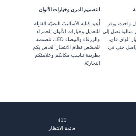
ة
التصميم المرن وخيارات الألوان
 واحدة، يوفر
أُعِيد كتابة الأساليبَ النصيّة القابِلة
 مثالية تصل إلى
للتعديل وخيارات الألوان الحمراء
يار الواي فاي،
والزرقاء والبيضاء LED، مُصممة
واصل حتى في
لتُخصّص نظامَ الانتظار الخاص بكم
بطريقة تناسب مكانكم وعلامتكم
التجاريّة.
400
قائمة الانتظار