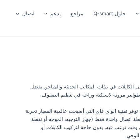
حلول Q-smart
مراجع
يدعم
اتصال
ري من Q-smart، يضع حداً لفوضى الكابلات في بيئات المكاتب الحديثة والمتاجر. بفضل
، توفر تقنية الواي فاي التي أصبحت عالمية المعيار تجربة
 تصل إلى مسافة تبلغ 300 متر عبر نقطة اتصال واحدة فقط (جهاز التوجيه، الموجه أو نقطة
قت ترغب فيه، بدون حاجة لتركيب الكابلات أو
للوحي.