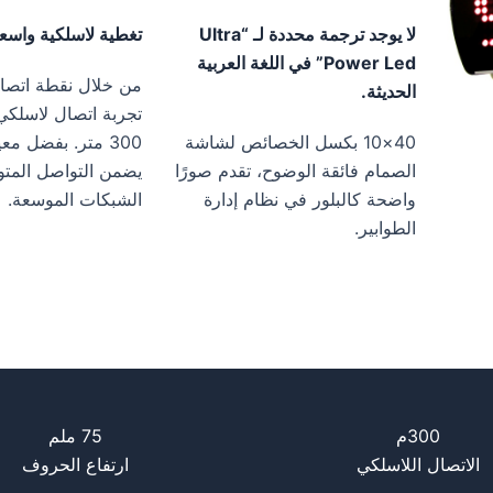
لا يوجد ترجمة محددة لـ “Ultra
تغطية لاسلكية واسع
Power Led” في اللغة العربية
من خلال نقطة اتصال
الحديثة.
تجربة اتصال لاسلكي
40×10 بكسل الخصائص لشاشة
300 متر. بفضل مع
الصمام فائقة الوضوح، تقدم صورًا
يضمن التواصل المت
واضحة كالبلور في نظام إدارة
الشبكات الموسعة.
الطوابير.
300م
75 ملم
الاتصال اللاسلكي
ارتفاع الحروف