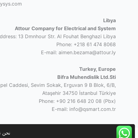
tysys.com
Libya
Attour Company for Electrical and System
ddress: 13 Dmnhour Str. Al Fouhat Benghazi Libya
Phone: +218 61 474 8068
E-mail: aimen.bezama@attour.ly
Turkey, Europe
Bifra Muhendislik Ltd.Sti
pel Caddesi, Sevim Sokak, Erguvan 9 B Blok, 6/B,
Ataşehir 34750 İstanbul Türkiye
Phone: +90 216 648 20 08 (Pbx)
E-mail: info@qsmart.com.tr
نحن ن
| Bifra Mühendislik Danışmanlık Ltd.Şti.