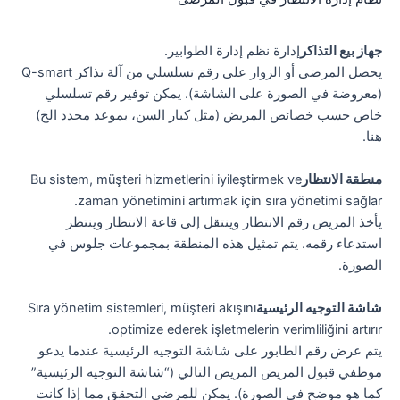
جهاز بيع التذاكر
إدارة نظم إدارة الطوابير.
يحصل المرضى أو الزوار على رقم تسلسلي من آلة تذاكر Q-smart
(معروضة في الصورة على الشاشة). يمكن توفير رقم تسلسلي
خاص حسب خصائص المريض (مثل كبار السن، بموعد محدد الخ)
هنا.
منطقة الانتظار
Bu sistem, müşteri hizmetlerini iyileştirmek ve
zaman yönetimini artırmak için sıra yönetimi sağlar.
يأخذ المريض رقم الانتظار وينتقل إلى قاعة الانتظار وينتظر
استدعاء رقمه. يتم تمثيل هذه المنطقة بمجموعات جلوس في
الصورة.
شاشة التوجيه الرئيسية
Sıra yönetim sistemleri, müşteri akışını
optimize ederek işletmelerin verimliliğini artırır.
يتم عرض رقم الطابور على شاشة التوجيه الرئيسية عندما يدعو
موظفي قبول المريض المريض التالي (“شاشة التوجيه الرئيسية”
كما هو موضح في الصورة). يمكن للمرضى التحقق مما إذا كانت