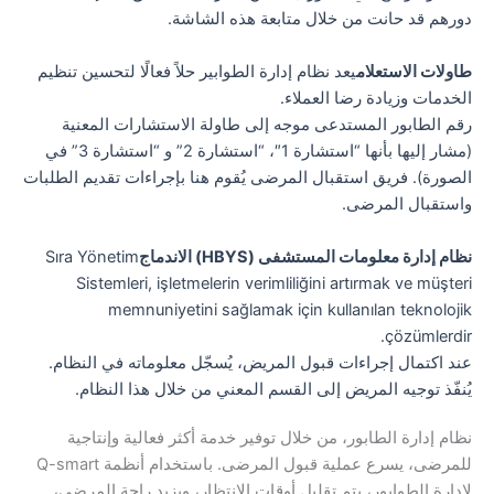
دورهم قد حانت من خلال متابعة هذه الشاشة.
طاولات الاستعلام
يعد نظام إدارة الطوابير حلاً فعالًا لتحسين تنظيم
الخدمات وزيادة رضا العملاء.
رقم الطابور المستدعى موجه إلى طاولة الاستشارات المعنية
(مشار إليها بأنها “استشارة 1″، “استشارة 2” و “استشارة 3” في
الصورة). فريق استقبال المرضى يُقوم هنا بإجراءات تقديم الطلبات
واستقبال المرضى.
نظام إدارة معلومات المستشفى (HBYS) الاندماج
Sıra Yönetim
Sistemleri, işletmelerin verimliliğini artırmak ve müşteri
memnuniyetini sağlamak için kullanılan teknolojik
çözümlerdir.
عند اكتمال إجراءات قبول المريض، يُسجّل معلوماته في النظام.
يُنفّذ توجيه المريض إلى القسم المعني من خلال هذا النظام.
نظام إدارة الطابور، من خلال توفير خدمة أكثر فعالية وإنتاجية
للمرضى، يسرع عملية قبول المرضى. باستخدام أنظمة Q-smart
لإدارة الطوابور، يتم تقليل أوقات الانتظار، ويزيد راحة المرضى،