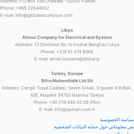
Address: P.O.Box 2981,Hawally -32030 Kuwait
Phone: +965 22644052
E-mail: info@globalsecuritysys.com
Libya
Attour Company for Electrical and System
Address: 13 Dmnhour Str. Al Fouhat Benghazi Libya
Phone: +218 61 474 8068
E-mail: aimen.bezama@attour.ly
Turkey, Europe
Bifra Muhendislik Ltd.Sti
Address: Cengiz Topel Caddesi, Sevim Sokak, Erguvan 9 B Blok,
6/B, Ataşehir 34750 İstanbul Türkiye
Phone: +90 216 648 20 08 (Pbx)
E-mail: info@qsmart.com.tr
سياسة الخصوصية
نص معلوماتي حول حماية البيانات الشخصية