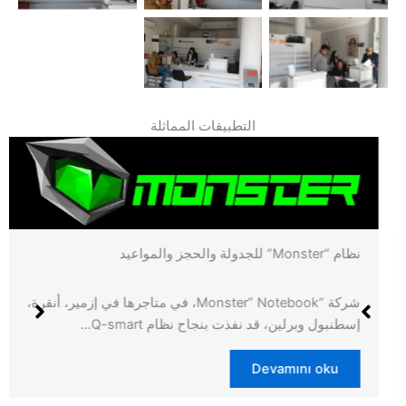
التطبيقات المماثلة
نظام “Monster” للجدولة والحجز والمواعيد
شركة “Monster” Notebook، في متاجرها في إزمير، أنقرة،
إسطنبول وبرلين، قد نفذت بنجاح نظام Q-smart…
Devamını oku