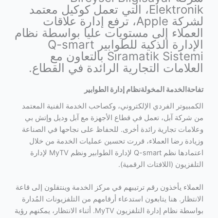
Elektronik، التي تعمل كوكيل معتمد
لشركة Apple، ترفع إدارة علاقات
العملاء إلى مستويات عليا بواسطة نظام
الإدارة الذكية للطوابير Q-smart
Sıramatik Sistemi بالتعاون مع
العلامات التجارية الرائدة في القطاع.
تفاحة
الخدمة المخولة
نظام إدارة الطوابير
الكمبيوتر الفردي الإلكتروني، وكصاحب الخدمة الفنية المعتمد
من شركة آبل، تعمل في قطاع الأجهزة مع آبل وديل وإتش بي
وعلامات تجارية رائدة أخرى. للحفاظ على نجاحها في الصناعة
وزيادة رضا العملاء، قررت تحسين عمليات الخدمة من خلال
اعتمادها نظم Q-smart لإدارة الطوابير ونظم MyTV لإدارة
التلفزيون (اللافتات الرقمية).
العملاء يأخذون رقم ترتيبهم في مركز الخدمة وينتقلون إلى قاعة
الانتظار. هنا يتابعون استدعاء أرقامهم من التلفزيونات المُدارة
بواسطة نظام إدارة التلفزيون MyTV. أثناء الانتظار، يمكنهم رؤية